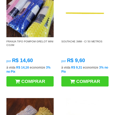
FRANJA TIPO POMPOM GRELOT MINI
SOUTACHE 3MM - C/ 50 METROS
C/10M
R$ 14,60
R$ 9,60
por
por
à vista
R$ 14,16
economize
3%
à vista
R$ 9,31
economize
3%
no
no Pix
Pix
COMPRAR
COMPRAR