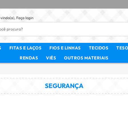
vindo(a),
Faça login
S
FITAS E LAÇOS
FIOS E LINHAS
TECIDOS
TES
RENDAS
VIÉS
OUTROS MATERIAIS
SEGURANÇA