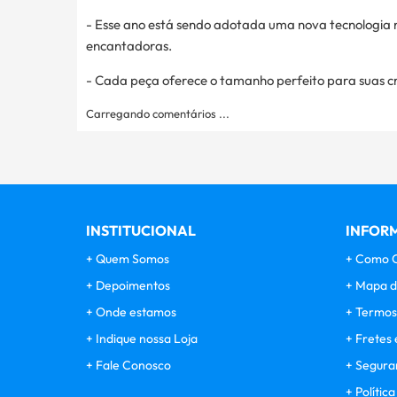
- Esse ano está sendo adotada uma nova tecnologia n
encantadoras.
- Cada peça oferece o tamanho perfeito para suas cr
Carregando comentários ...
INSTITUCIONAL
INFORM
Quem Somos
Como 
Depoimentos
Mapa d
Onde estamos
Termos
Indique nossa Loja
Fretes 
Fale Conosco
Segura
Polític