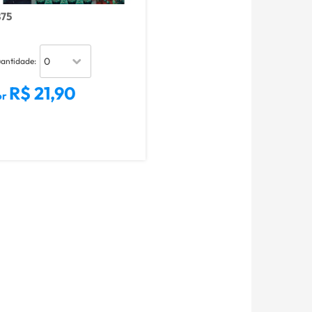
875
antidade:
R$ 21,90
or