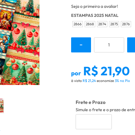
Seja o primeira a avaliar!
ESTAMPAS 2025 NATAL
2866
2868
2874
2875
2876
R$ 21,90
por
à vista
R$ 21,24
economize
3%
no Pix
Frete e Prazo
Simule o frete e o prazo de ent
o