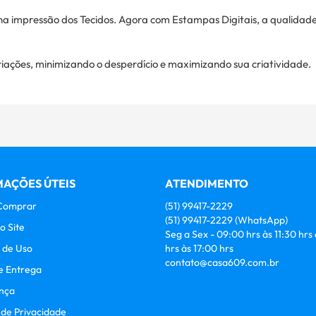
a impressão dos Tecidos. Agora com Estampas Digitais, a qualidade
iações, minimizando o desperdício e maximizando sua criatividade.
AÇÕES ÚTEIS
ATENDIMENTO
Comprar
(51)
99417-2229
(51)
99417-2229
(WhatsApp)
o Site
Seg a Sex - 09:00 hrs às 11:30 hrs
 de Uso
hrs às 17:00 hrs
contato@casa609.com.br
e Entrega
nça
a de Privacidade