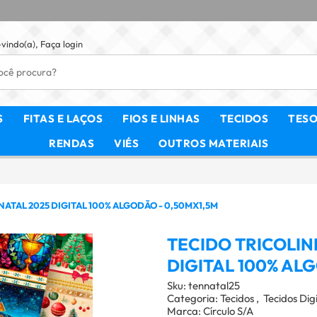
vindo(a),
Faça login
S
FITAS E LAÇOS
FIOS E LINHAS
TECIDOS
TES
RENDAS
VIÉS
OUTROS MATERIAIS
ATAL 2025 DIGITAL 100% ALGODÃO - 0,50MX1,5M
TECIDO TRICOLIN
DIGITAL 100% AL
Sku:
tennatal25
Categoria:
Tecidos
Tecidos Digi
Marca:
Círculo S/A