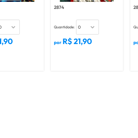
2874
2
Quantidade:
Qu
1,90
R$ 21,90
por
p