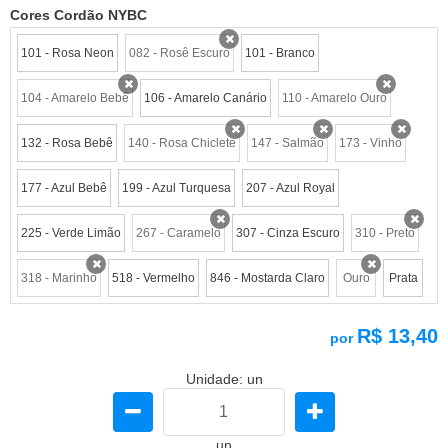
Cores Cordão NYBC
101 - Rosa Neon
082 - Rosê Escuro
101 - Branco
x
104 - Amarelo Bebê
106 - Amarelo Canário
110 - Amarelo Ouro
x
x
132 - Rosa Bebê
140 - Rosa Chiclete
147 - Salmão
173 - Vinho
x
x
x
177 - Azul Bebê
199 - Azul Turquesa
207 - Azul Royal
225 - Verde Limão
267 - Caramelo
307 - Cinza Escuro
310 - Preto
x
x
318 - Marinho
518 - Vermelho
846 - Mostarda Claro
Ouro
Prata
x
x
R$ 13,40
por
Unidade: un
un