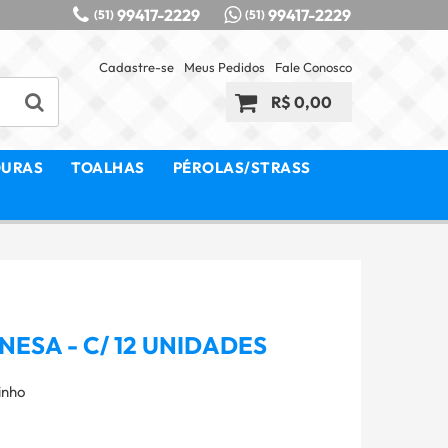
99417-2229
99417-2229
(51)
(51)
Cadastre-se
Meus Pedidos
Fale Conosco
R$ 0,00
OURAS
TOALHAS
PÉROLAS/STRASS
NESA - C/ 12 UNIDADES
inho