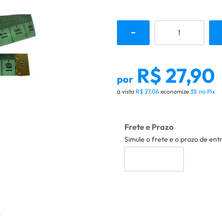
R$ 27,90
por
à vista
R$ 27,06
economize
3%
no Pix
Frete e Prazo
Simule o frete e o prazo de ent
o