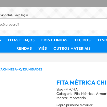
vindo(a),
Faça login
S
FITAS E LAÇOS
FIOS E LINHAS
TECIDOS
TES
RENDAS
VIÉS
OUTROS MATERIAIS
A CHINESA - C/ 12 UNIDADES
FITA MÉTRICA CHI
Sku:
FM-CHA
Categoria:
Fita Métrica
Armar
Marca:
Importado
Seja o primeira a avaliar!