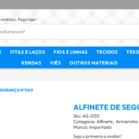
vindo(a),
Faça login
S
FITAS E LAÇOS
FIOS E LINHAS
TECIDOS
TES
RENDAS
VIÉS
OUTROS MATERIAIS
EGURANÇA Nº000
ALFINETE DE SE
Sku:
AS-000
Categoria:
Alfinete
Armarinho
Marca:
Importado
Seja o primeira a avaliar!