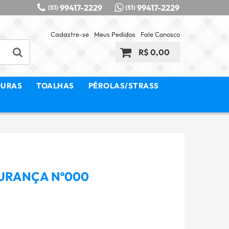
99417-2229
99417-2229
(51)
(51)
Cadastre-se
Meus Pedidos
Fale Conosco
R$ 0,00
OURAS
TOALHAS
PÉROLAS/STRASS
GURANÇA Nº000