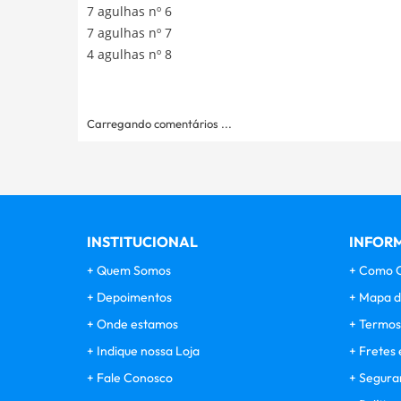
7 agulhas nº 6
7 agulhas nº 7
4 agulhas nº 8
Carregando comentários ...
INSTITUCIONAL
INFORM
Quem Somos
Como 
Depoimentos
Mapa d
Onde estamos
Termos
Indique nossa Loja
Fretes 
Fale Conosco
Segura