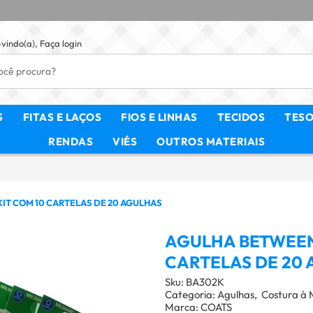
vindo(a),
Faça login
S
FITAS E LAÇOS
FIOS E LINHAS
TECIDOS
TES
RENDAS
VIÉS
OUTROS MATERIAIS
IT COM 10 CARTELAS DE 20 AGULHAS
AGULHA BETWEENS
CARTELAS DE 20
Sku:
BA302K
Categoria:
Agulhas
Costura à
Marca:
COATS