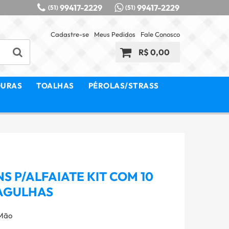
99417-2229
99417-2229
(51)
(51)
Cadastre-se
Meus Pedidos
Fale Conosco
R$ 0,00
OURAS
TOALHAS
PÉROLAS/STRASS
 P/ALFAIATE KIT COM 10
 AGULHAS
 Mão